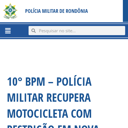
Ir
content
POLÍCIA MILITAR DE RONDÔNIA
para
o
conteúdo
Menu
Search
Search
10° BPM – POLÍCIA
MILITAR RECUPERA
MOTOCICLETA COM