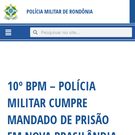
Ir
content
POLÍCIA MILITAR DE RONDÔNIA
para
o
conteúdo
Menu
Search
Search
10º BPM – POLÍCIA
MILITAR CUMPRE
MANDADO DE PRISÃO