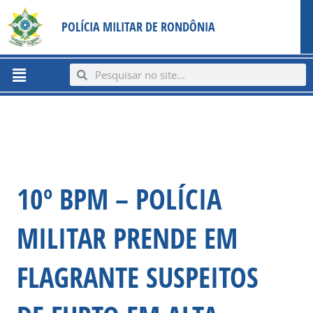
Ir
content
POLÍCIA MILITAR DE RONDÔNIA
para
o
conteúdo
Menu
Search
Search
10º BPM – POLÍCIA
MILITAR PRENDE EM
FLAGRANTE SUSPEITOS