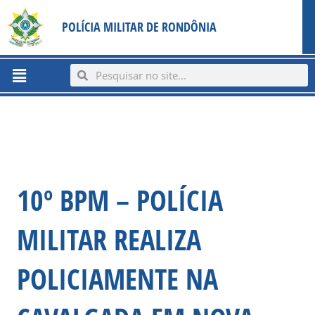
Ir
content
POLÍCIA MILITAR DE RONDÔNIA
para
o
conteúdo
Menu
Search
Search
10º BPM – POLÍCIA
MILITAR REALIZA
POLICIAMENTE NA