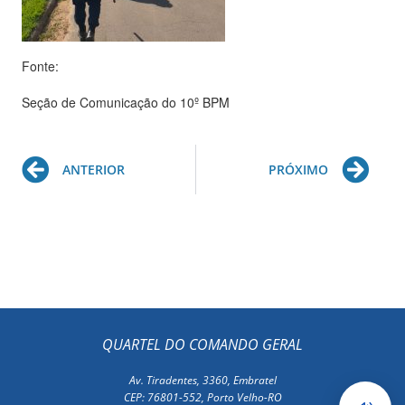
Fonte:
Seção de Comunicação do 10º BPM
Prev
Ne
ANTERIOR
PRÓXIMO
QUARTEL DO COMANDO GERAL
Av. Tiradentes, 3360, Embratel
CEP: 76801-552, Porto Velho-RO