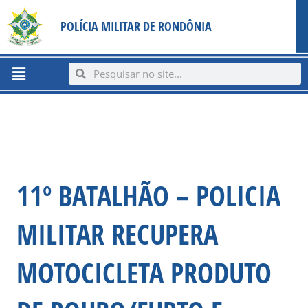
Ir
content
POLÍCIA MILITAR DE RONDÔNIA
para
o
conteúdo
Menu
Search
Search
11º BATALHÃO – POLICIA
MILITAR RECUPERA
MOTOCICLETA PRODUTO