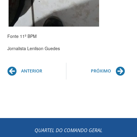
Fonte 11º BPM
Jornalista Lenilson Guedes
Prev
Ne
ANTERIOR
PRÓXIMO
QUARTEL DO COMANDO GERAL