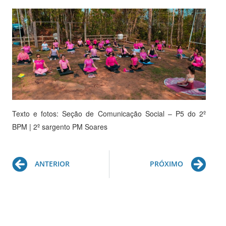
Texto e fotos: Seção de Comunicação Social – P5 do 2º
BPM | 2º sargento PM Soares
Prev
Ne
ANTERIOR
PRÓXIMO