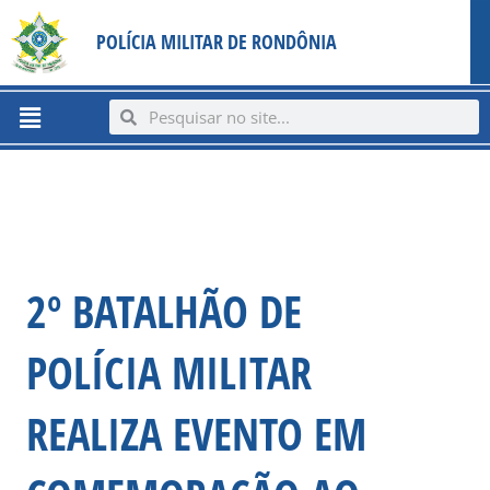
Ir
content
POLÍCIA MILITAR DE RONDÔNIA
para
o
conteúdo
Menu
Search
Search
2º BATALHÃO DE
POLÍCIA MILITAR
REALIZA EVENTO EM