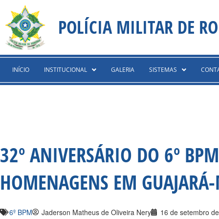
Ir
content
para
POLÍCIA MILITAR DE R
o
conteúdo
INÍCIO
INSTITUCIONAL
GALERIA
SISTEMAS
CONT
32º ANIVERSÁRIO DO 6º BP
HOMENAGENS EM GUAJARÁ-
6º BPM
Jaderson Matheus de Oliveira Nery
16 de setembro d