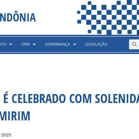
ONDÔNIA
Sear
S
ATO
OPM
GOVERNANÇA
LEGISLAÇÃO
M É CELEBRADO COM SOLENID
MIRIM
e 2025