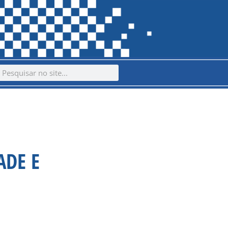
ch
earch
ADE E