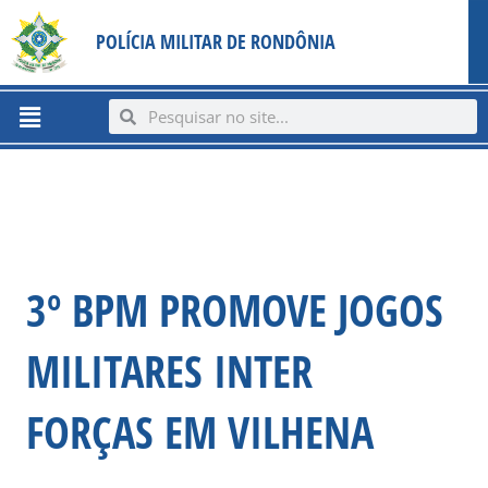
Ir
content
POLÍCIA MILITAR DE RONDÔNIA
para
o
conteúdo
Menu
Search
Search
3º BPM PROMOVE JOGOS
MILITARES INTER
FORÇAS EM VILHENA