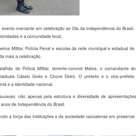
 evento marcante em celebração ao Dia da Independência do Brasil. A 
utoridades e a comunidade local.
eiros Militar, Polícia Penal e escolas da rede municipal e estadual d
da mais a celebração.
talhão de Polícia Militar, tenente-coronel Matos, o comandante 
estaduais Cássio Goés e Cirone Deiró. O prefeito e o vice-prefei
ória e a identidade nacional.
m sucesso, não apenas pela estrutura e diversidade de apresentaçõ
anos de Independência do Brasil.
ando a força das instituições e da sociedade cacoalense em preservar e