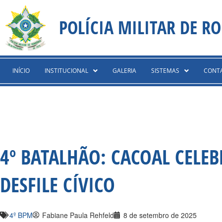
Ir
content
para
POLÍCIA MILITAR DE R
o
conteúdo
INÍCIO
INSTITUCIONAL
GALERIA
SISTEMAS
CONT
4º BATALHÃO: CACOAL CELE
DESFILE CÍVICO
4º BPM
Fabiane Paula Rehfeld
8 de setembro de 2025