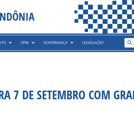
ONDÔNIA
Sear
S
ATO
OPM
GOVERNANÇA
LEGISLAÇÃO
BRA 7 DE SETEMBRO COM GR