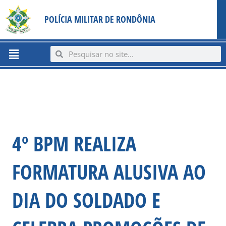
Ir
content
POLÍCIA MILITAR DE RONDÔNIA
para
o
conteúdo
Menu
Search
Search
4º BPM REALIZA
FORMATURA ALUSIVA AO
DIA DO SOLDADO E