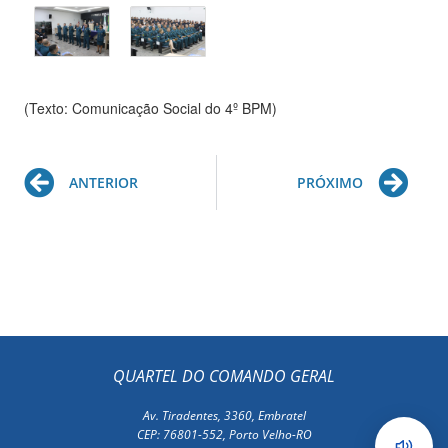
(Texto: Comunicação Social do 4º BPM)
Prev
Ne
ANTERIOR
PRÓXIMO
QUARTEL DO COMANDO GERAL
Av. Tiradentes, 3360, Embratel
CEP: 76801-552, Porto Velho-RO