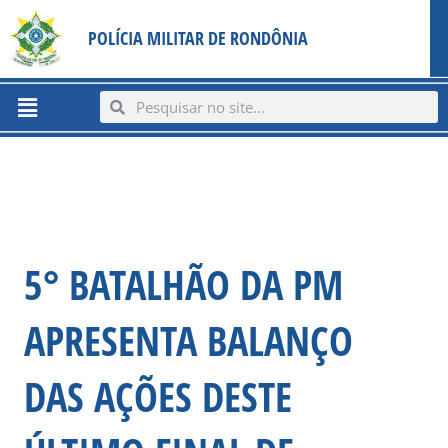
Ir
content
POLÍCIA MILITAR DE RONDÔNIA
para
o
conteúdo
Menu
Search
Search
5° BATALHÃO DA PM
APRESENTA BALANÇO
DAS AÇÕES DESTE