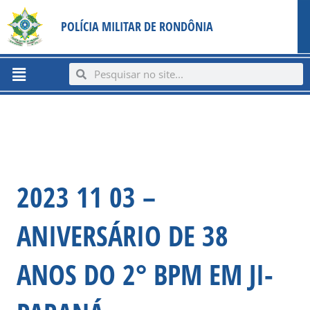
Ir
content
POLÍCIA MILITAR DE RONDÔNIA
para
o
conteúdo
Menu
Search
Search
2023 11 03 –
ANIVERSÁRIO DE 38
ANOS DO 2° BPM EM JI-