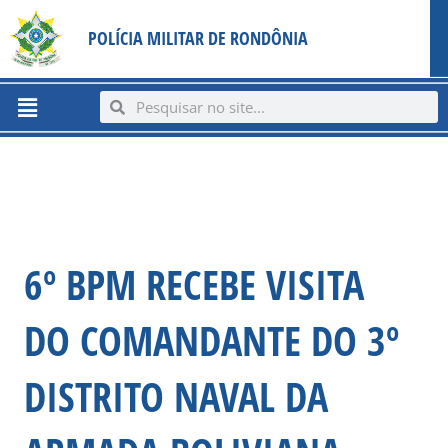
Ir
content
POLÍCIA MILITAR DE RONDÔNIA
para
o
conteúdo
Menu
Search
Search
6º BPM RECEBE VISITA
DO COMANDANTE DO 3º
DISTRITO NAVAL DA