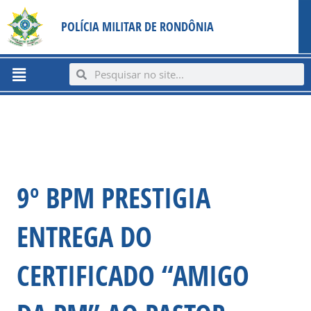
Ir
content
POLÍCIA MILITAR DE RONDÔNIA
para
o
conteúdo
Menu
Search
Search
9º BPM PRESTIGIA
ENTREGA DO
CERTIFICADO “AMIGO