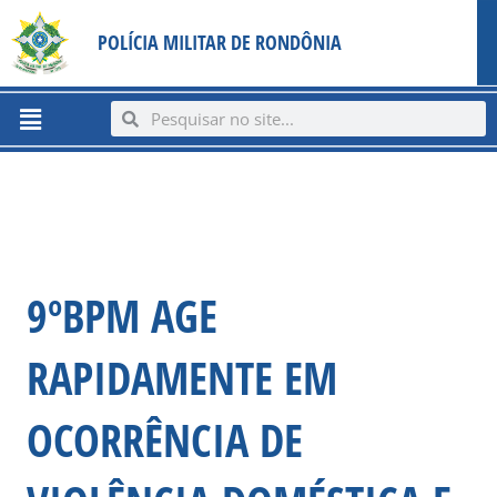
Ir
content
POLÍCIA MILITAR DE RONDÔNIA
para
o
conteúdo
Menu
Search
Search
9ºBPM AGE
RAPIDAMENTE EM
OCORRÊNCIA DE