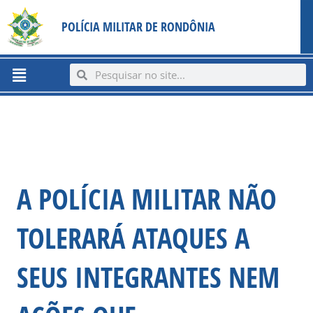
Ir
content
POLÍCIA MILITAR DE RONDÔNIA
para
o
conteúdo
Menu
Search
Search
A POLÍCIA MILITAR NÃO
TOLERARÁ ATAQUES A
SEUS INTEGRANTES NEM