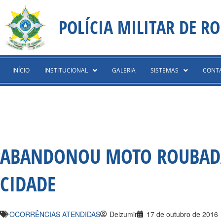
Ir
content
para
POLÍCIA MILITAR DE R
o
conteúdo
INÍCIO
INSTITUCIONAL
GALERIA
SISTEMAS
CONT
ABANDONOU MOTO ROUBADA 
CIDADE
OCORRÊNCIAS ATENDIDAS
Delzumir
17 de outubro de 2016