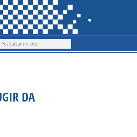
ch
earch
UGIR DA