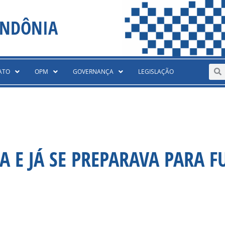
ONDÔNIA
Sear
S
ATO
OPM
GOVERNANÇA
LEGISLAÇÃO
E JÁ SE PREPARAVA PARA F