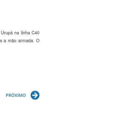
 Urupá na linha C40
bos a mão armada. O
Next
PRÓXIMO