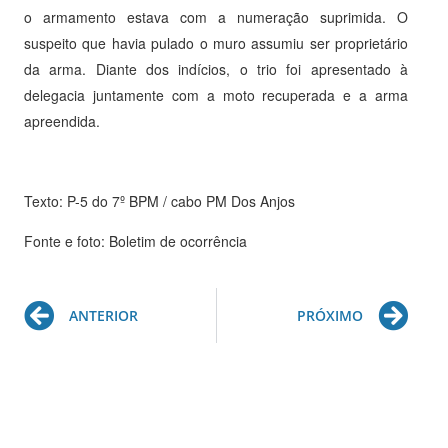
o armamento estava com a numeração suprimida. O
suspeito que havia pulado o muro assumiu ser proprietário
da arma. Diante dos indícios, o trio foi apresentado à
delegacia juntamente com a moto recuperada e a arma
apreendida.
Texto: P-5 do 7º BPM / cabo PM Dos Anjos
Fonte e foto: Boletim de ocorrência
Prev
Ne
ANTERIOR
PRÓXIMO