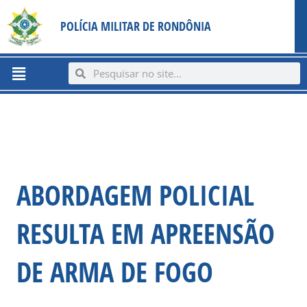
Ir
content
POLÍCIA MILITAR DE RONDÔNIA
para
o
conteúdo
Menu
Search
Search
ABORDAGEM POLICIAL
RESULTA EM APREENSÃO
DE ARMA DE FOGO