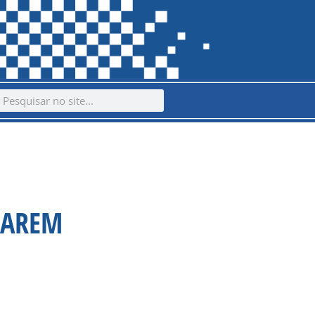
ch
earch
CAREM