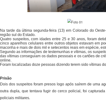
Na tarde da última segunda-feira (13) em Colorado do Oeste-R
região sul do Estado.
Quatro suspeitos
, com idades entre 25 e 30 anos,
 foram deti
cinco aparelhos celulares entre outros objetos estavam em p
maconha e mais de dois mil e setecentos reais em espécie, este
Segundo as informações de testemunhas e vítimas, os suspeito
das vítimas conseguiam os dados pessoais e os cartões de créd
online.
Foram localizadas doze pessoas dizendo terem sido vítimas do g
Prisão
Dois dos suspeitos foram presos logo após saírem de uma agê
outra dupla, que tentava fugir do cerco policial, foi capturad
policiais militares.