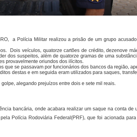
O,  a Polícia Militar realizou a prisão de um grupo acusado 
dos.  Dois veículos, quatorze cartões de crédito, dezenove máq
oder dos suspeitos, além de quatorze gramas de uma substânci
s provavelmente oriundos dos ilícitos.
s que se passavam por funcionários dos bancos da região, ape
itos destas e em seguida eram utilizados para saques, transfe
olpe, alegando prejuízos entre dois e sete mil reais.
ncia bancária, onde acabara realizar um saque na conta de u
a pela Polícia Rodoviária Federal(PRF), que foi acionada para 