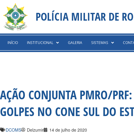
Ir
content
para
POLÍCIA MILITAR DE R
o
conteúdo
INÍCIO
INSTITUCIONAL
GALERIA
SISTEMAS
CONT
AÇÃO CONJUNTA PMRO/PRF: 
GOLPES NO CONE SUL DO ES
DCOMS
Delzumir
14 de julho de 2020