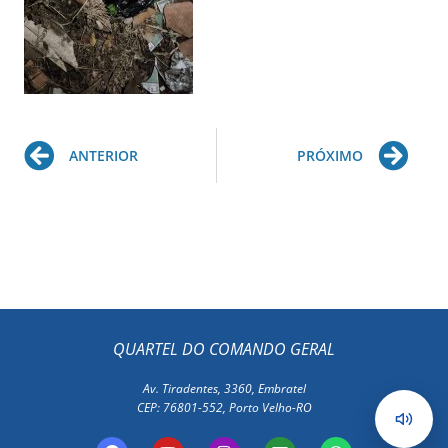
Prev
Ne
ANTERIOR
PRÓXIMO
QUARTEL DO COMANDO GERAL
Av. Tiradentes, 3360, Embratel
CEP: 76801-552, Porto Velho-RO
F
Y
I
E
W