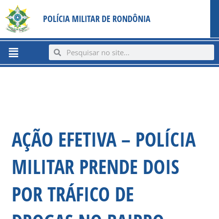
Ir
content
POLÍCIA MILITAR DE RONDÔNIA
para
o
conteúdo
Menu
Search
Search
AÇÃO EFETIVA – POLÍCIA
MILITAR PRENDE DOIS
POR TRÁFICO DE