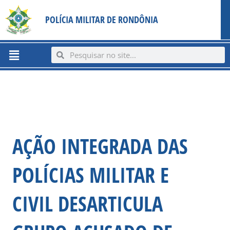
Ir
content
POLÍCIA MILITAR DE RONDÔNIA
para
o
conteúdo
Menu
Search
Search
AÇÃO INTEGRADA DAS
POLÍCIAS MILITAR E
CIVIL DESARTICULA