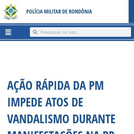
Ir
content
POLÍCIA MILITAR DE RONDÔNIA
para
o
conteúdo
Menu
Search
Search
AÇÃO RÁPIDA DA PM
IMPEDE ATOS DE
VANDALISMO DURANTE