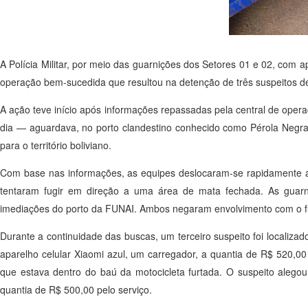
A Polícia Militar, por meio das guarnições dos Setores 01 e 02, com 
operação bem-sucedida que resultou na detenção de três suspeitos de 
A ação teve início após informações repassadas pela central de ope
dia — aguardava, no porto clandestino conhecido como Pérola Negra,
para o território boliviano.
Com base nas informações, as equipes deslocaram-se rapidamente at
tentaram fugir em direção a uma área de mata fechada. As guarn
imediações do porto da FUNAI. Ambos negaram envolvimento com o fur
Durante a continuidade das buscas, um terceiro suspeito foi locali
aparelho celular Xiaomi azul, um carregador, a quantia de R$ 520,0
que estava dentro do baú da motocicleta furtada. O suspeito alegou
quantia de R$ 500,00 pelo serviço.