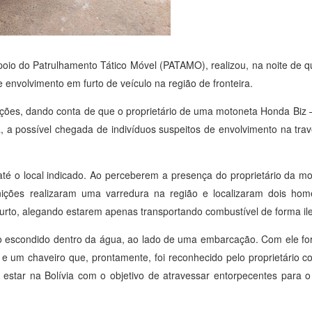
apoio do Patrulhamento Tático Móvel (PATAMO), realizou, na noite de q
envolvimento em furto de veículo na região de fronteira.
rações, dando conta de que o proprietário de uma motoneta Honda Bi
 a possível chegada de indivíduos suspeitos de envolvimento na trav
é o local indicado. Ao perceberem a presença do proprietário da mo
ições realizaram uma varredura na região e localizaram dois ho
to, alegando estarem apenas transportando combustível de forma ile
zado escondido dentro da água, ao lado de uma embarcação. Com ele 
0 e um chaveiro que, prontamente, foi reconhecido pelo proprietári
 estar na Bolívia com o objetivo de atravessar entorpecentes para o