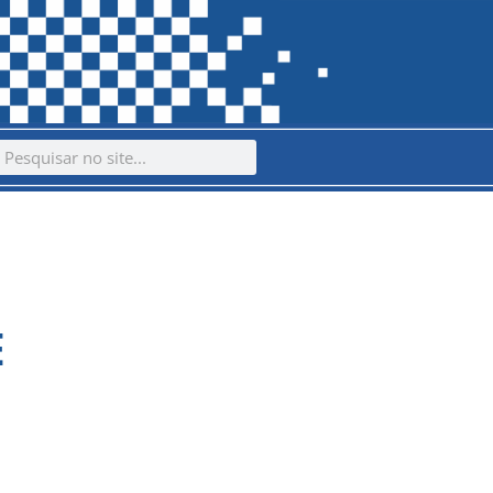
ch
earch
E