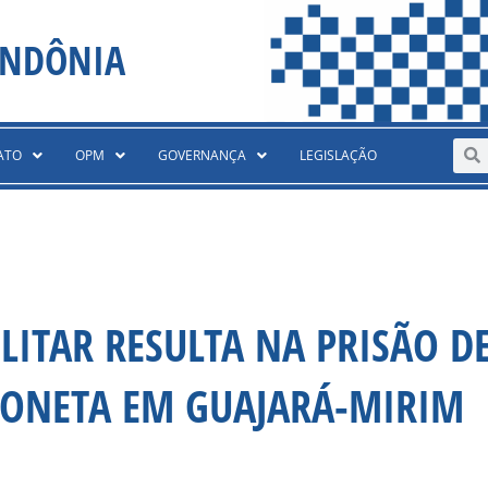
ONDÔNIA
Sear
S
ATO
OPM
GOVERNANÇA
LEGISLAÇÃO
LITAR RESULTA NA PRISÃO D
TONETA EM GUAJARÁ-MIRIM