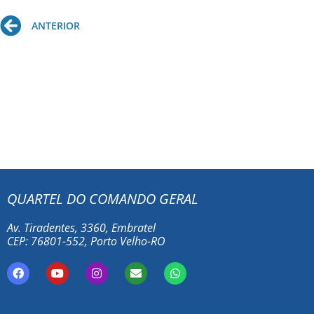
Prev
ANTERIOR
QUARTEL DO COMANDO GERAL
Av. Tiradentes, 3360, Embratel
CEP: 76801-552, Porto Velho-RO
F
Y
I
E
W
a
o
n
n
h
c
u
s
v
a
e
t
t
e
t
b
u
a
l
s