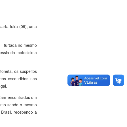
uarta-feira (09), uma
z — furtada no mesmo
essia da motocicleta
toneta, os suspeitos
mens escondidos nas
gal.
foram encontrados um
o como sendo o mesmo
 Brasil, recebendo a