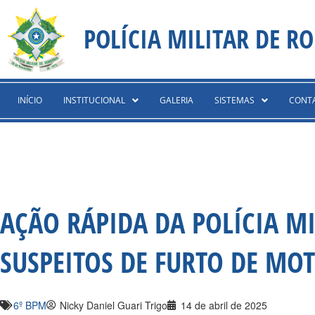
Ir
content
para
POLÍCIA MILITAR DE R
o
conteúdo
INÍCIO
INSTITUCIONAL
GALERIA
SISTEMAS
CONT
AÇÃO RÁPIDA DA POLÍCIA MI
SUSPEITOS DE FURTO DE MO
6º BPM
Nicky Daniel Guari Trigo
14 de abril de 2025