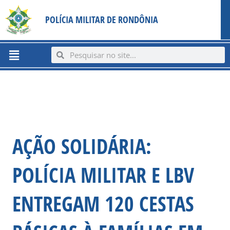
Ir
content
POLÍCIA MILITAR DE RONDÔNIA
para
o
conteúdo
Menu
Search
Search
AÇÃO SOLIDÁRIA:
POLÍCIA MILITAR E LBV
ENTREGAM 120 CESTAS