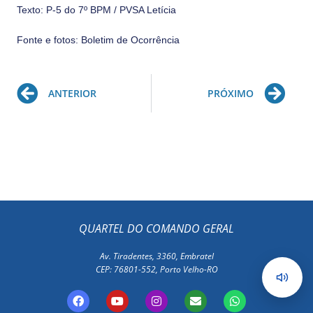
Texto: P-5 do 7º BPM / PVSA Letícia
Fonte e fotos: Boletim de Ocorrência
Prev
Ne
ANTERIOR
PRÓXIMO
QUARTEL DO COMANDO GERAL
Av. Tiradentes, 3360, Embratel
CEP: 76801-552, Porto Velho-RO
F
Y
I
E
W
a
o
n
n
h