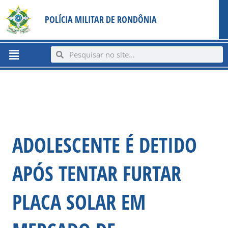
Ir
content
POLÍCIA MILITAR DE RONDÔNIA
para
o
conteúdo
Menu
Search
Search
ADOLESCENTE É DETIDO
APÓS TENTAR FURTAR
PLACA SOLAR EM