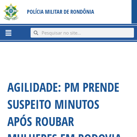
Ir
content
POLÍCIA MILITAR DE RONDÔNIA
para
o
conteúdo
Menu
Search
Search
AGILIDADE: PM PRENDE
SUSPEITO MINUTOS
APÓS ROUBAR