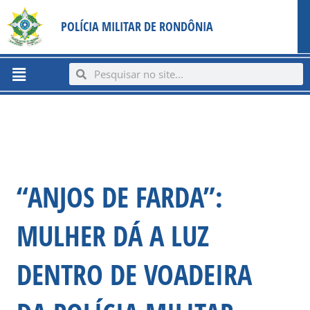
Ir
content
POLÍCIA MILITAR DE RONDÔNIA
para
o
conteúdo
Menu
Search
Search
“ANJOS DE FARDA”:
MULHER DÁ A LUZ
DENTRO DE VOADEIRA