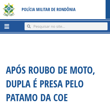
Ir
content
POLÍCIA MILITAR DE RONDÔNIA
para
o
conteúdo
Menu
Search
Search
APÓS ROUBO DE MOTO,
DUPLA É PRESA PELO
PATAMO DA COE