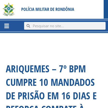
Ir
content
POLÍCIA MILITAR DE RONDÔNIA
para
o
conteúdo
Menu
Search
Search
ARIQUEMES – 7º BPM
CUMPRE 10 MANDADOS
DE PRISÃO EM 16 DIAS E