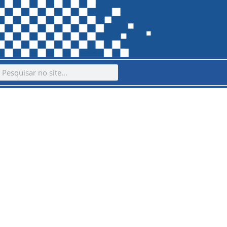
ch
earch