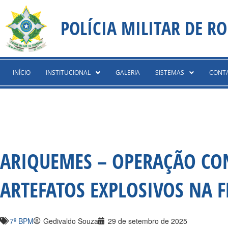
Ir
content
para
POLÍCIA MILITAR DE R
o
conteúdo
INÍCIO
INSTITUCIONAL
GALERIA
SISTEMAS
CONT
ARIQUEMES – OPERAÇÃO CO
ARTEFATOS EXPLOSIVOS NA 
7º BPM
Gedivaldo Souza
29 de setembro de 2025