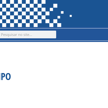
ch
earch
MPO