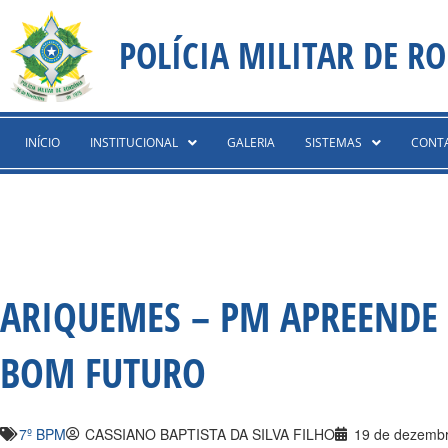
Ir
content
para
POLÍCIA MILITAR DE R
o
conteúdo
INÍCIO
INSTITUCIONAL
GALERIA
SISTEMAS
CONT
ARIQUEMES – PM APREENDE
BOM FUTURO
7º BPM
CASSIANO BAPTISTA DA SILVA FILHO
19 de dezemb