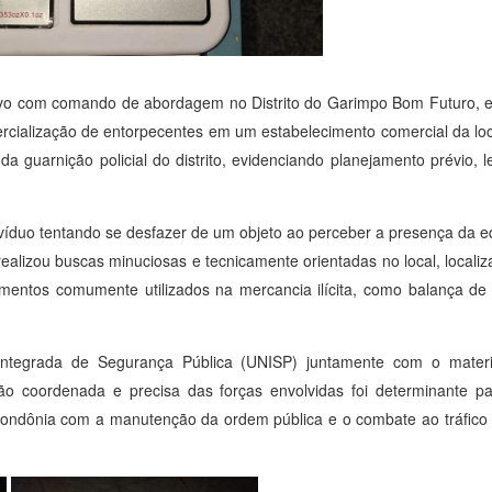
sivo com comando de abordagem no Distrito do Garimpo Bom Futuro, 
ercialização de entorpecentes em um estabelecimento comercial da lo
 guarnição policial do distrito, evidenciando planejamento prévio, l
víduo tentando se desfazer de um objeto ao perceber a presença da e
realizou buscas minuciosas e tecnicamente orientadas no local, localiz
umentos comumente utilizados na mercancia ilícita, como balança de
 Integrada de Segurança Pública (UNISP) juntamente com o mater
o coordenada e precisa das forças envolvidas foi determinante pa
e Rondônia com a manutenção da ordem pública e o combate ao tráfic