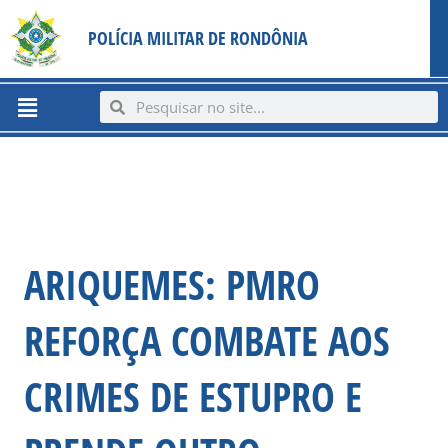
Ir
content
POLÍCIA MILITAR DE RONDÔNIA
para
o
conteúdo
Menu
Search
Search
ARIQUEMES: PMRO
REFORÇA COMBATE AOS
CRIMES DE ESTUPRO E