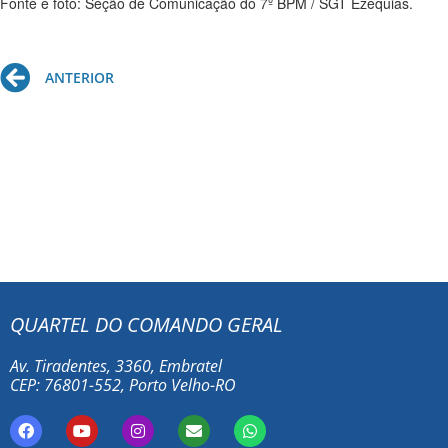
Fonte e foto: Seção de Comunicação do 7º BPM / SGT Ezequias.
Prev
ANTERIOR
QUARTEL DO COMANDO GERAL
Av. Tiradentes, 3360, Embratel
CEP: 76801-552, Porto Velho-RO
F
Y
I
E
W
a
o
n
n
h