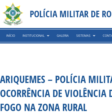
Ir
content
para
POLÍCIA MILITAR DE R
o
conteúdo
INÍCIO
INSTITUCIONAL
GALERIA
SISTEMAS
CONT
ARIQUEMES – POLÍCIA MILI
OCORRÊNCIA DE VIOLÊNCIA 
FOGO NA ZONA RURAL