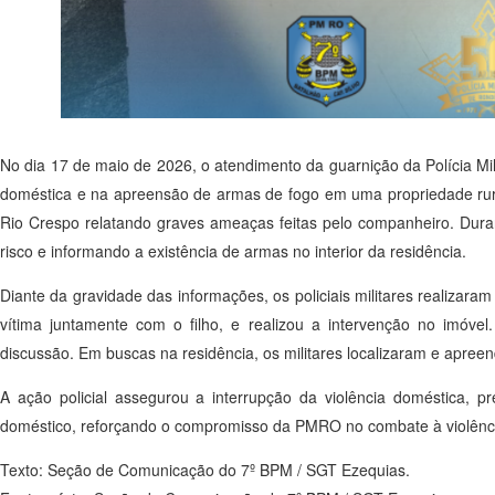
No dia 17 de maio de 2026, o atendimento da guarnição da Polícia Mi
doméstica e na apreensão de armas de fogo em uma propriedade rural
Rio Crespo relatando graves ameaças feitas pelo companheiro. Duran
risco e informando a existência de armas no interior da residência.
Diante da gravidade das informações, os policiais militares realizar
vítima juntamente com o filho, e realizou a intervenção no imóv
discussão. Em buscas na residência, os militares localizaram e apree
A ação policial assegurou a interrupção da violência doméstica, p
doméstico, reforçando o compromisso da PMRO no combate à violência
Texto: Seção de Comunicação do 7º BPM / SGT Ezequias.