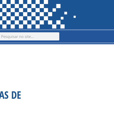
ch
earch
AS DE