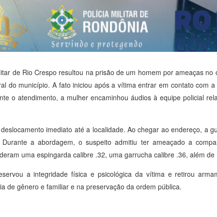
litar de Rio Crespo resultou na prisão de um homem por ameaças no c
 do município. A fato iniciou após a vítima entrar em contato com 
te o atendimento, a mulher encaminhou áudios à equipe policial rel
am deslocamento imediato até a localidade. Ao chegar ao endereço, a g
el. Durante a abordagem, o suspeito admitiu ter ameaçado a comp
nderam uma espingarda calibre .32, uma garrucha calibre .36, além de
reservou a integridade física e psicológica da vítima e retirou ar
 de gênero e familiar e na preservação da ordem pública.