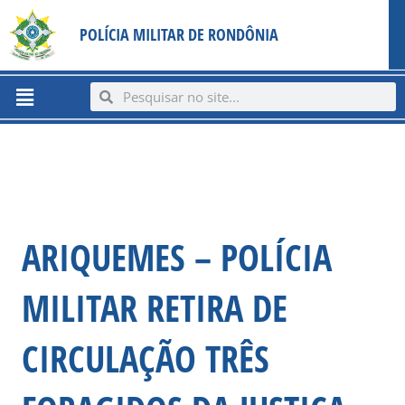
Ir
content
POLÍCIA MILITAR DE RONDÔNIA
para
o
conteúdo
Menu
Search
Search
ARIQUEMES – POLÍCIA
MILITAR RETIRA DE
CIRCULAÇÃO TRÊS