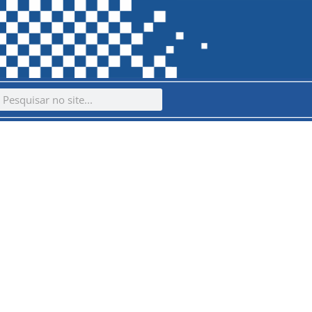
ch
earch