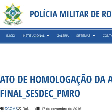
Ir
content
para
POLÍCIA MILITAR DE R
o
conteúdo
INÍCIO
INSTITUCIONAL
GALERIA
SISTEMAS
CONT
ATO DE HOMOLOGAÇÃO DA A
FINAL_SESDEC_PMRO
DCOMS
Delzumir
17 de novembro de 2016