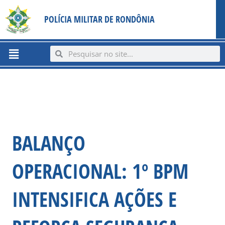
Ir
content
POLÍCIA MILITAR DE RONDÔNIA
para
o
conteúdo
Menu
Search
Search
BALANÇO
OPERACIONAL: 1º BPM
INTENSIFICA AÇÕES E