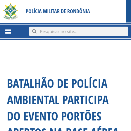
Ir
content
POLÍCIA MILITAR DE RONDÔNIA
para
o
conteúdo
Menu
Search
Search
BATALHÃO DE POLÍCIA
AMBIENTAL PARTICIPA
DO EVENTO PORTÕES