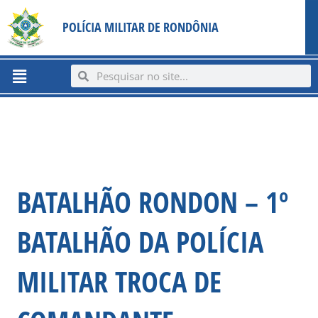
Ir
content
POLÍCIA MILITAR DE RONDÔNIA
para
o
conteúdo
Menu
Search
Search
BATALHÃO RONDON – 1º
BATALHÃO DA POLÍCIA
MILITAR TROCA DE