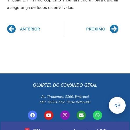
a segurança de todos os envolvidos.
Prev
Ne
ANTERIOR
PRÓXIMO
QUARTEL DO COMANDO GERAL
Av. Tiradentes, 3360, Embratel
CEP: 76801-552, Porto Velho-RO
F
Y
I
E
W
a
o
n
n
h
c
u
s
v
a
e
t
t
e
t
Polícia Militar de Rondônia