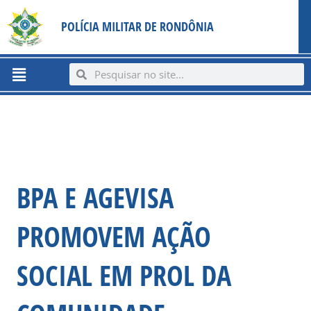
Ir
content
POLÍCIA MILITAR DE RONDÔNIA
para
o
conteúdo
Menu
Search
Search
BPA E AGEVISA
PROMOVEM AÇÃO
SOCIAL EM PROL DA