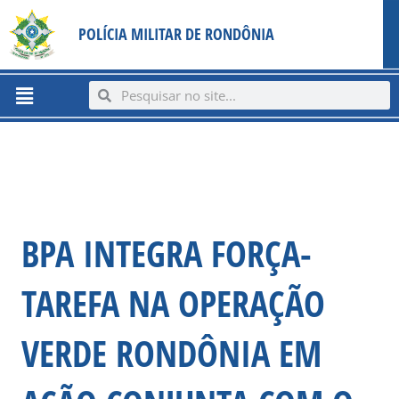
Ir
content
POLÍCIA MILITAR DE RONDÔNIA
para
o
conteúdo
Menu
Search
Search
BPA INTEGRA FORÇA-
TAREFA NA OPERAÇÃO
VERDE RONDÔNIA EM