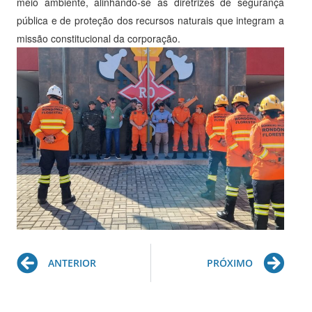
meio ambiente, alinhando-se às diretrizes de segurança
pública e de proteção dos recursos naturais que integram a
missão constitucional da corporação.
Prev
Ne
ANTERIOR
PRÓXIMO