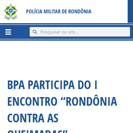
Ir
content
POLÍCIA MILITAR DE RONDÔNIA
para
o
conteúdo
Menu
Search
Search
BPA PARTICIPA DO I
ENCONTRO “RONDÔNIA
CONTRA AS