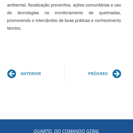
ambiental, fiscalização preventiva, ações comunitárias e uso
de tecnologias no monitoramento de queimadas,
promovendo o intercâmbio de boas práticas e conhecimento
técnico.
Prev
Ne
ANTERIOR
PRÓXIMO
QUARTEL DO COMANDO GERAL