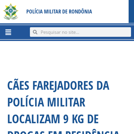
Ir
content
POLÍCIA MILITAR DE RONDÔNIA
para
o
conteúdo
Menu
Search
Search
CÃES FAREJADORES DA
POLÍCIA MILITAR
LOCALIZAM 9 KG DE