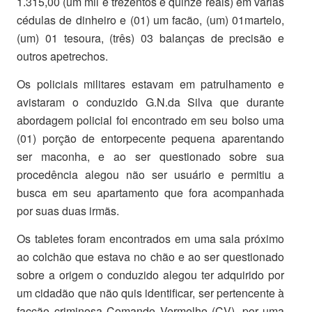
1.315,00 (um mil e trezentos e quinze reais) em várias
cédulas de dinheiro e (01) um facão, (um) 01martelo,
(um) 01 tesoura, (três) 03 balanças de precisão e
outros apetrechos.
Os policiais militares estavam em patrulhamento e
avistaram o conduzido G.N.da Silva que durante
abordagem policial foi encontrado em seu bolso uma
(01) porção de entorpecente pequena aparentando
ser maconha, e ao ser questionado sobre sua
procedência alegou não ser usuário e permitiu a
busca em seu apartamento que fora acompanhada
por suas duas irmãs.
Os tabletes foram encontrados em uma sala próximo
ao colchão que estava no chão e ao ser questionado
sobre a origem o conduzido alegou ter adquirido por
um cidadão que não quis identificar, ser pertencente à
facção criminosa Comando Vermelho (CV), por uma