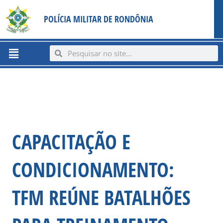
Ir
content
POLÍCIA MILITAR DE RONDÔNIA
para
o
conteúdo
Menu
Search
Search
CAPACITAÇÃO E
CONDICIONAMENTO:
TFM REÚNE BATALHÕES