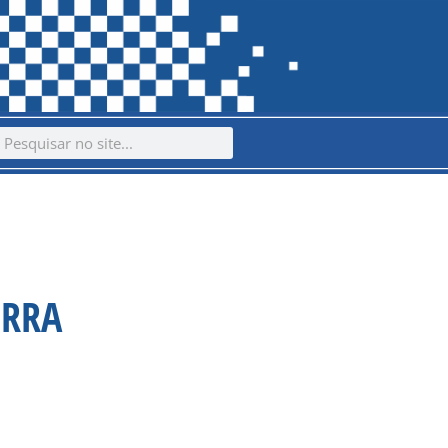
ch
earch
ERRA