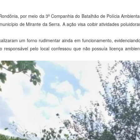
Rondônia, por meio da 3ª Companhia do Batalhão de Polícia Ambiental 
município de Mirante da Serra. A ação visa coibir atividades poluidor
s localizaram um forno rudimentar ainda em funcionamento, evidencian
 o responsável pelo local confessou que não possuía licença ambient