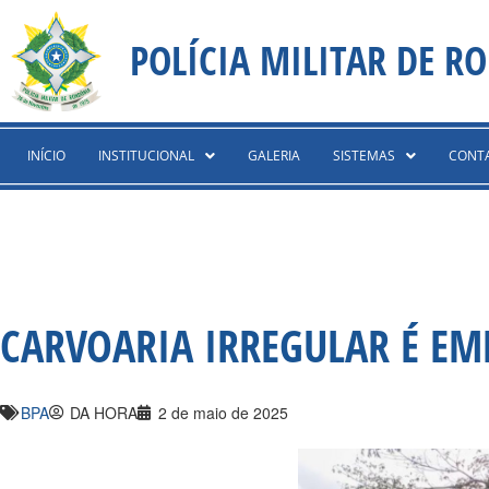
Ir
content
para
POLÍCIA MILITAR DE R
o
conteúdo
INÍCIO
INSTITUCIONAL
GALERIA
SISTEMAS
CONT
CARVOARIA IRREGULAR É E
BPA
DA HORA
2 de maio de 2025