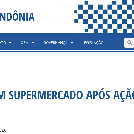
ONDÔNIA
Sear
S
ATO
OPM
GOVERNANÇA
LEGISLAÇÃO
EM SUPERMERCADO APÓS AÇÃ
2026