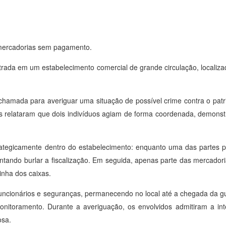
e mercadorias sem pagamento.
strada em um estabelecimento comercial de grande circulação, localiza
i chamada para averiguar uma situação de possível crime contra o patr
as relataram que dois indivíduos agiam de forma coordenada, demonst
trategicamente dentro do estabelecimento: enquanto uma das partes
ntando burlar a fiscalização. Em seguida, apenas parte das mercadori
nha dos caixas.
uncionários e seguranças, permanecendo no local até a chegada da gua
onitoramento. Durante a averiguação, os envolvidos admitiram a in
osa.