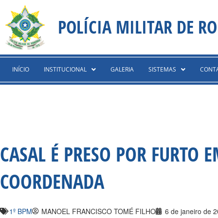
Ir
content
para
POLÍCIA MILITAR DE R
o
conteúdo
INÍCIO
INSTITUCIONAL
GALERIA
SISTEMAS
CONT
CASAL É PRESO POR FURTO 
COORDENADA
1º BPM
MANOEL FRANCISCO TOMÉ FILHO
6 de janeiro de 