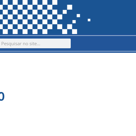
ch
earch
O