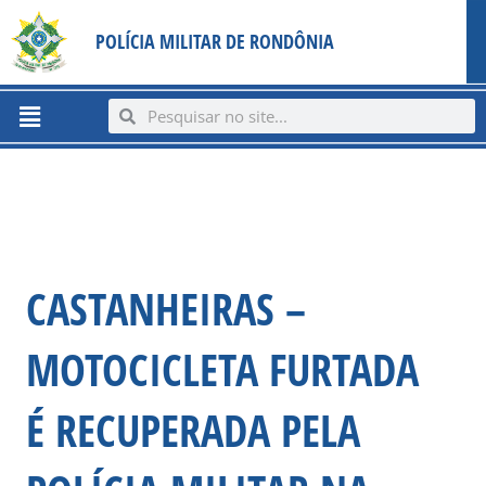
Ir
content
POLÍCIA MILITAR DE RONDÔNIA
para
o
conteúdo
Menu
Search
Search
CASTANHEIRAS –
MOTOCICLETA FURTADA
É RECUPERADA PELA