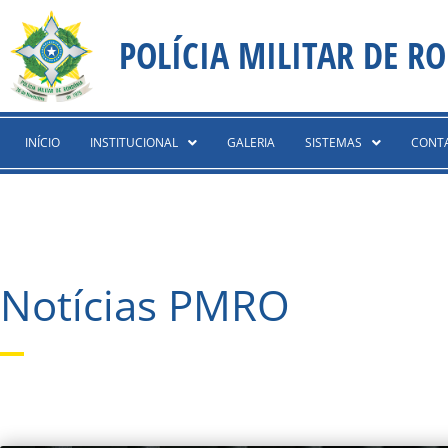
Ir
content
para
POLÍCIA MILITAR DE R
o
conteúdo
INÍCIO
INSTITUCIONAL
GALERIA
SISTEMAS
CONT
Notícias PMRO