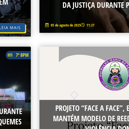
 EM
DA JUSTIÇA DURANTE
05 de agosto de 2025
11:37
LEIA MAIS
7º BPM
PROJETO “FACE A FACE”, 
DURANTE
MANTÉM MODELO DE REE
IQUEMES
VIOLÊNCIA DO