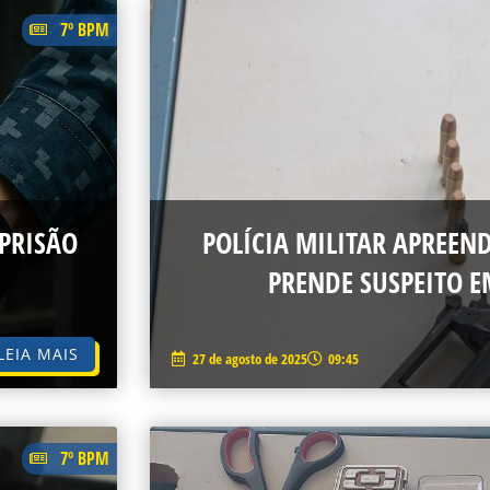
AGE
PAGE
PAGE
PAGE
PAGE
PAGE
PAGE
PAGE
PAGE
PAGE
7º BPM
PRISÃO
POLÍCIA MILITAR APREEN
PRENDE SUSPEITO 
LEIA MAIS
27 de agosto de 2025
09:45
7º BPM