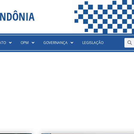
ONDÔNIA
Sear
S
ATO
OPM
GOVERNANÇA
LEGISLAÇÃO