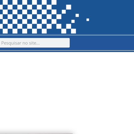
ch
earch