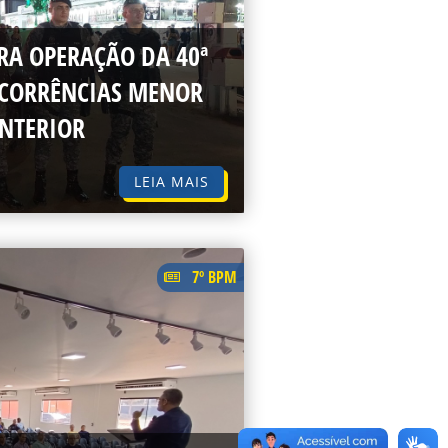
RA OPERAÇÃO DA 40ª
OCORRÊNCIAS MENOR
NTERIOR
LEIA MAIS
7º BPM