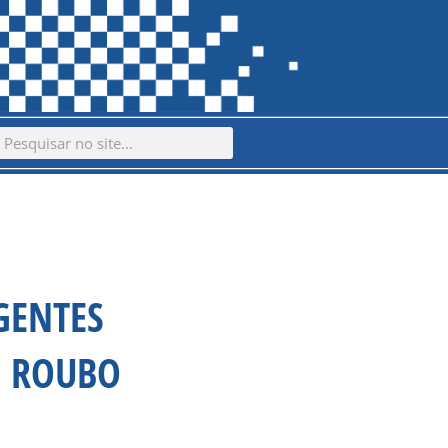
ch
earch
GENTES
S ROUBO