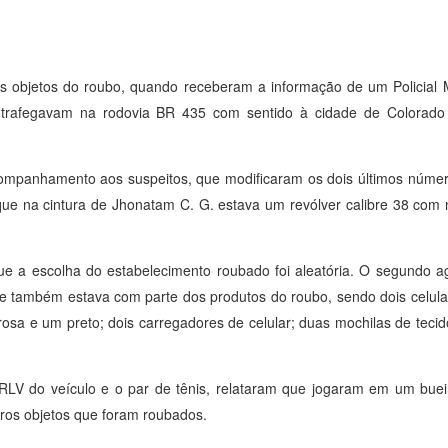
os objetos do roubo, quando receberam a informação de um Policial M
os trafegavam na rodovia BR 435 com sentido à cidade de Colora
companhamento aos suspeitos, que modificaram os dois últimos númer
 que na cintura de Jhonatam C. G. estava um revólver calibre 38 co
e a escolha do estabelecimento roubado foi aleatória. O segundo ag
também estava com parte dos produtos do roubo, sendo dois celula
rosa e um preto; dois carregadores de celular; duas mochilas de teci
V do veículo e o par de tênis, relataram que jogaram em um bue
tros objetos que foram roubados.