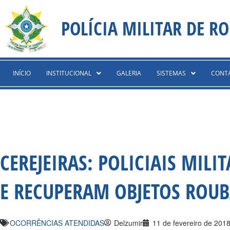
Ir
content
para
POLÍCIA MILITAR DE R
o
conteúdo
INÍCIO
INSTITUCIONAL
GALERIA
SISTEMAS
CONT
CEREJEIRAS: POLICIAIS MIL
E RECUPERAM OBJETOS ROU
OCORRÊNCIAS ATENDIDAS
Delzumir
11 de fevereiro de 201