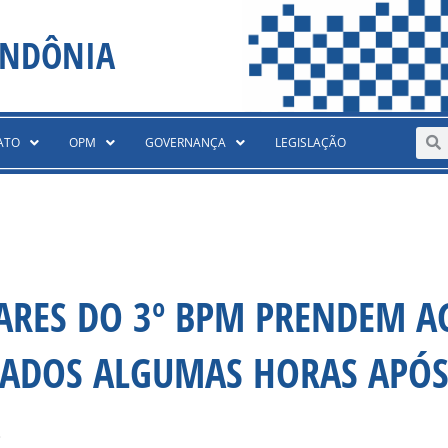
ONDÔNIA
Sear
S
ATO
OPM
GOVERNANÇA
LEGISLAÇÃO
ITARES DO 3º BPM PRENDEM A
BADOS ALGUMAS HORAS APÓ
8