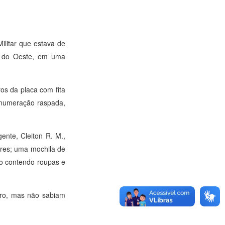
ilitar que estava de
do do Oeste, em uma
os da placa com fita
m numeração raspada,
ente, Cleiton R. M.,
res; uma mochila de
do contendo roupas e
iro, mas não sabiam