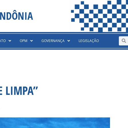
ONDÔNIA
Sear
S
ATO
OPM
GOVERNANÇA
LEGISLAÇÃO
E LIMPA”
8