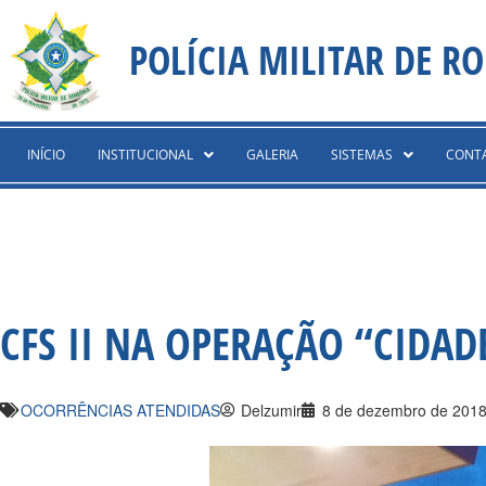
Ir
content
para
POLÍCIA MILITAR DE R
o
conteúdo
INÍCIO
INSTITUCIONAL
GALERIA
SISTEMAS
CONT
CFS II NA OPERAÇÃO “CIDAD
OCORRÊNCIAS ATENDIDAS
Delzumir
8 de dezembro de 201