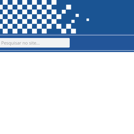
ch
earch